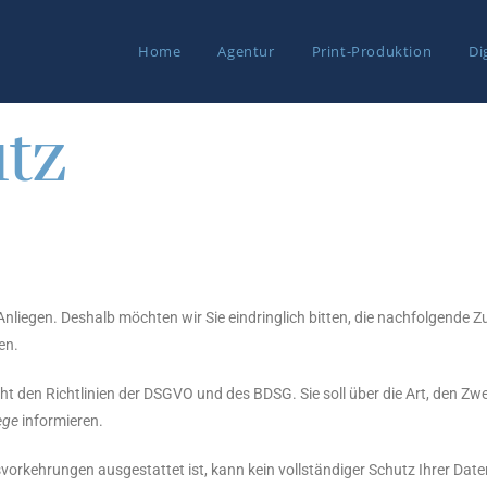
Home
Agentur
Print-Produktion
Di
tz
s Anliegen. Deshalb möchten wir Sie eindringlich bitten, die nachfolgen
en.
cht den Richtlinien der DSGVO und des BDSG. Sie soll über die Art, den
iege
informieren.
svorkehrungen ausgestattet ist, kann kein vollständiger Schutz Ihrer Dat